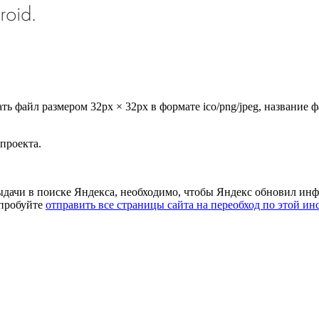
 файл размером 32px × 32px в формате ico/png/jpeg, название фа
проекта.
ыдачи в поиске Яндекса, необходимо, чтобы Яндекс обновил инф
опробуйте
отправить все страницы сайта на переобход по этой ин