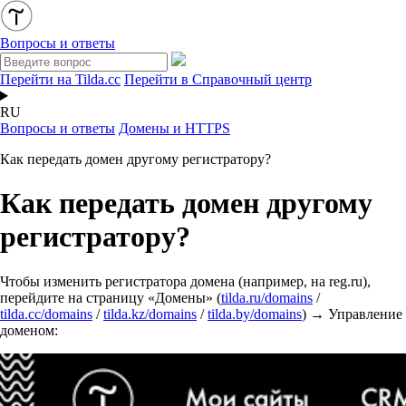
Вопросы и ответы
Перейти на Tilda.cc
Перейти в Справочный центр
RU
Вопросы и ответы
Домены и HTTPS
Как передать домен другому регистратору?
Как передать домен другому
регистратору?
Чтобы изменить регистратора домена (например, на reg.ru),
перейдите на страницу «Домены» (
tilda.ru/domains
/
tilda.cc/domains
/
tilda.kz/domains
/
tilda.by/domains
) → Управление
доменом: