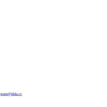
l
team@tilda.cc