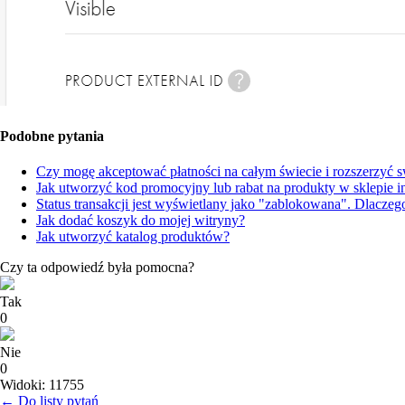
Podobne pytania
Czy mogę akceptować płatności na całym świecie i rozszerzyć swo
Jak utworzyć kod promocyjny lub rabat na produkty w sklepie 
Status transakcji jest wyświetlany jako "zablokowana". Dlaczeg
Jak dodać koszyk do mojej witryny?
Jak utworzyć katalog produktów?
Czy ta odpowiedź była pomocna?
Tak
0
Nie
0
Widoki: 11755
← Do listy pytań