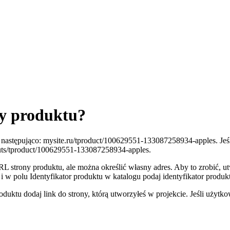
ny produktu?
astępująco: mysite.ru/tproduct/100629551-133087258934-apples. Jeśli 
riuts/tproduct/100629551-133087258934-apples.
trony produktu, ale można określić własny adres. Aby to zrobić, ut
 polu Identyfikator produktu w katalogu podaj identyfikator produktu
oduktu dodaj link do strony, którą utworzyłeś w projekcie. Jeśli użytk