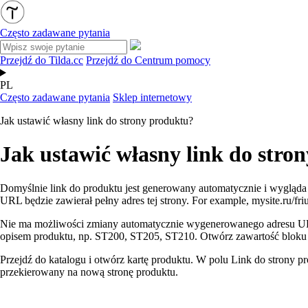
Często zadawane pytania
Przejdź do Tilda.cc
Przejdź do Centrum pomocy
PL
Często zadawane pytania
Sklep internetowy
Jak ustawić własny link do strony produktu?
Jak ustawić własny link do stro
Domyślnie link do produktu jest generowany automatycznie i wygląda n
URL będzie zawierał pełny adres tej strony. For example, mysite.ru/f
Nie ma możliwości zmiany automatycznie wygenerowanego adresu URL s
opisem produktu, np. ST200, ST205, ST210. Otwórz zawartość bloku i w
Przejdź do katalogu i otwórz kartę produktu. W polu Link do strony pr
przekierowany na nową stronę produktu.