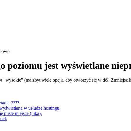
dłowo
o poziomu jest wyświetlane nie
yt "wysokie" (ma zbyt wiele opcji), aby otworzyć się w dół. Zmniejsz
tania ????
wyświetlana w usłudze hostingu.
ę puste miejsce (luka).
lock