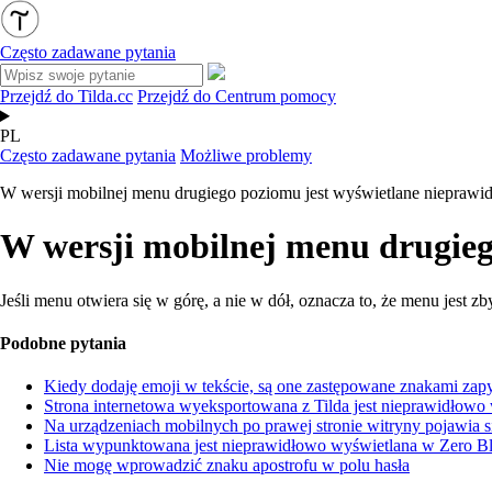
Często zadawane pytania
Przejdź do Tilda.cc
Przejdź do Centrum pomocy
PL
Często zadawane pytania
Możliwe problemy
W wersji mobilnej menu drugiego poziomu jest wyświetlane nieprawi
W wersji mobilnej menu drugieg
Jeśli menu otwiera się
w górę, a nie
w dół, oznacza to, że menu jest zb
Podobne pytania
Kiedy dodaję emoji w tekście, są one zastępowane znakami zapy
Strona internetowa wyeksportowana z Tilda jest nieprawidłowo 
Na urządzeniach mobilnych po prawej stronie witryny pojawia si
Lista wypunktowana jest nieprawidłowo wyświetlana w Zero B
Nie mogę wprowadzić znaku apostrofu w polu hasła