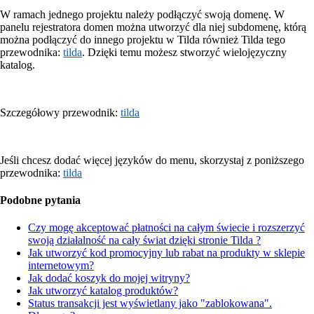
W ramach jednego projektu należy podłączyć swoją domenę. W
panelu rejestratora domen można utworzyć dla niej subdomenę, którą
można podłączyć do innego projektu w Tilda również Tilda tego
przewodnika:
tilda
. Dzięki temu możesz stworzyć wielojęzyczny
katalog.
Szczegółowy przewodnik:
tilda
Jeśli chcesz dodać więcej języków do menu, skorzystaj z poniższego
przewodnika:
tilda
Podobne pytania
Czy mogę akceptować płatności na całym świecie i rozszerzyć
swoją działalność na cały świat dzięki stronie Tilda ?
Jak utworzyć kod promocyjny lub rabat na produkty w sklepie
internetowym?
Jak dodać koszyk do mojej witryny?
Jak utworzyć katalog produktów?
Status transakcji jest wyświetlany jako "zablokowana".