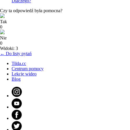
Dlaczego?
Czy ta odpowiedź była pomocna?
Tak
0
Nie
0
Widoki: 3
← Do listy pytań
Tilda.cc
Centrum pomocy
Lekcje wideo
Blog