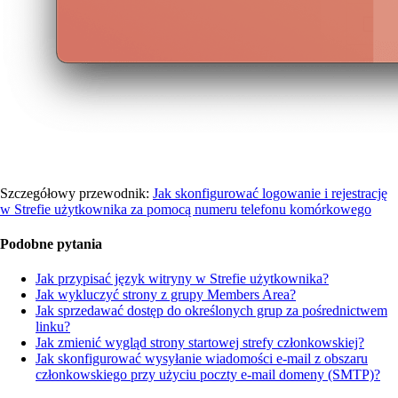
Szczegółowy przewodnik:
Jak skonfigurować logowanie i rejestrację
w Strefie użytkownika za pomocą numeru telefonu komórkowego
Podobne pytania
Jak przypisać język witryny w Strefie użytkownika?
Jak wykluczyć strony z grupy Members Area?
Jak sprzedawać dostęp do określonych grup za pośrednictwem
linku?
Jak zmienić wygląd strony startowej strefy członkowskiej?
Jak skonfigurować wysyłanie wiadomości e-mail z obszaru
członkowskiego przy użyciu poczty e-mail domeny (SMTP)?