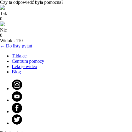
Czy ta odpowiedź była pomocna?
Tak
0
Nie
0
Widoki: 110
← Do listy pytań
Tilda.cc
Centrum pomocy
Lekcje wideo
Blog