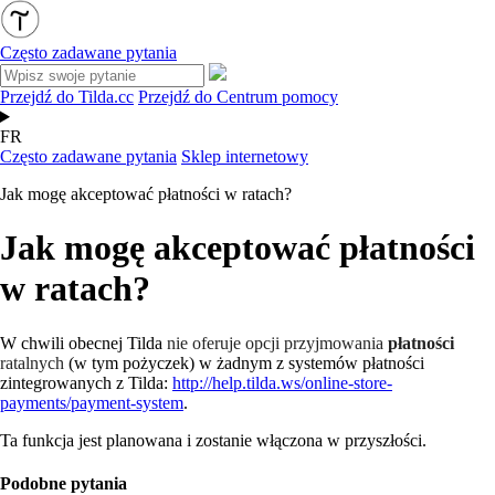
Często zadawane pytania
Przejdź do Tilda.cc
Przejdź do Centrum pomocy
FR
Często zadawane pytania
Sklep internetowy
Jak mogę akceptować płatności w ratach?
Jak mogę akceptować płatności
w ratach?
W chwili obecnej Tilda
nie oferuje opcji przyjmowania
płatności
ratalnych
(w tym pożyczek) w żadnym z systemów płatności
zintegrowanych z Tilda:
http://help.tilda.ws/online-store-
payments/payment-system
.
Ta funkcja jest planowana i zostanie włączona w przyszłości.
Podobne pytania