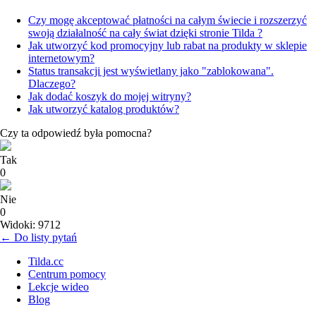
Czy mogę akceptować płatności na całym świecie i rozszerzyć
swoją działalność na cały świat dzięki stronie Tilda ?
Jak utworzyć kod promocyjny lub rabat na produkty w sklepie
internetowym?
Status transakcji jest wyświetlany jako "zablokowana".
Dlaczego?
Jak dodać koszyk do mojej witryny?
Jak utworzyć katalog produktów?
Czy ta odpowiedź była pomocna?
Tak
0
Nie
0
Widoki: 9712
← Do listy pytań
Tilda.cc
Centrum pomocy
Lekcje wideo
Blog