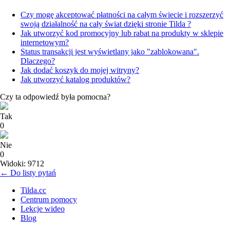
Czy mogę akceptować płatności na całym świecie i rozszerzyć
swoją działalność na cały świat dzięki stronie Tilda ?
Jak utworzyć kod promocyjny lub rabat na produkty w sklepie
internetowym?
Status transakcji jest wyświetlany jako "zablokowana".
Dlaczego?
Jak dodać koszyk do mojej witryny?
Jak utworzyć katalog produktów?
Czy ta odpowiedź była pomocna?
Tak
0
Nie
0
Widoki: 9712
← Do listy pytań
Tilda.cc
Centrum pomocy
Lekcje wideo
Blog