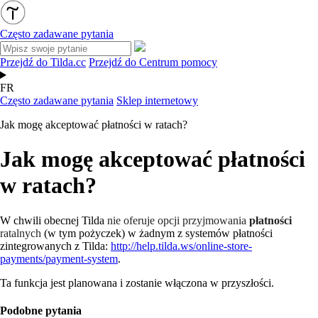
Często zadawane pytania
Przejdź do Tilda.cc
Przejdź do Centrum pomocy
FR
Często zadawane pytania
Sklep internetowy
Jak mogę akceptować płatności w ratach?
Jak mogę akceptować płatności
w ratach?
W chwili obecnej Tilda
nie oferuje opcji przyjmowania
płatności
ratalnych
(w tym pożyczek) w żadnym z systemów płatności
zintegrowanych z Tilda:
http://help.tilda.ws/online-store-
payments/payment-system
.
Ta funkcja jest planowana i zostanie włączona w przyszłości.
Podobne pytania