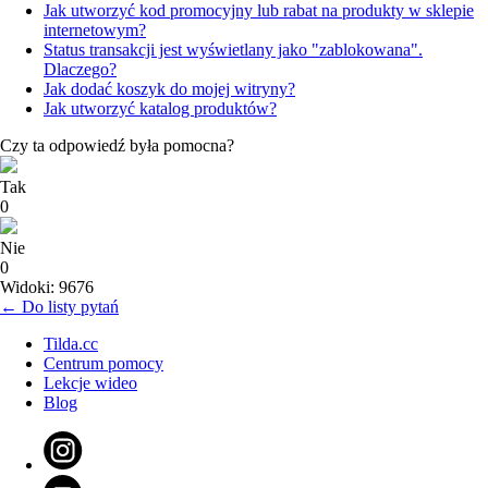
Jak utworzyć kod promocyjny lub rabat na produkty w sklepie
internetowym?
Status transakcji jest wyświetlany jako "zablokowana".
Dlaczego?
Jak dodać koszyk do mojej witryny?
Jak utworzyć katalog produktów?
Czy ta odpowiedź była pomocna?
Tak
0
Nie
0
Widoki: 9676
← Do listy pytań
Tilda.cc
Centrum pomocy
Lekcje wideo
Blog