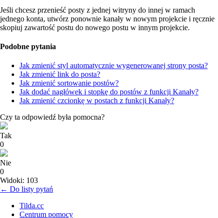
Jeśli chcesz przenieść posty z jednej witryny do innej w ramach
jednego konta, utwórz ponownie kanały w nowym projekcie i ręcznie
skopiuj zawartość postu do nowego postu w innym projekcie.
Podobne pytania
Jak zmienić styl automatycznie wygenerowanej strony posta?
Jak zmienić link do posta?
Jak zmienić sortowanie postów?
Jak dodać nagłówek i stopkę do postów z funkcji Kanały?
Jak zmienić czcionkę w postach z funkcji Kanały?
Czy ta odpowiedź była pomocna?
Tak
0
Nie
0
Widoki: 103
← Do listy pytań
Tilda.cc
Centrum pomocy