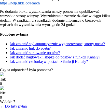
https://help.tilda.cc/search
Po dodaniu bloku wyszukiwania należy ponownie opublikować
wszystkie strony witryny. Wyszukiwanie zacznie działać w ciągu kilku
godzin. W rzadkich przypadkach dodanie informacji o bieżących
wpisach do wyszukiwania wymaga do 24 godzin.
Podobne pytania
Jak zmienić styl automatycznie wygenerowanej strony posta?
Jak zmienić link do posta?
Jak zmienić sortowanie postów?
Jak dodać nagłówek i stopkę do postów z funkcji Kanały?
Jak zmienić czcionkę w postach z funkcji Kanały?
Czy ta odpowiedź była pomocna?
Tak
0
Nie
0
Widoki: 7
← Do listy pytań