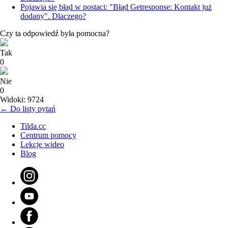
Pojawia się błąd w postaci: "Błąd Getresponse: Kontakt już
dodany". Dlaczego?
Czy ta odpowiedź była pomocna?
Tak
0
Nie
0
Widoki: 9724
← Do listy pytań
Tilda.cc
Centrum pomocy
Lekcje wideo
Blog