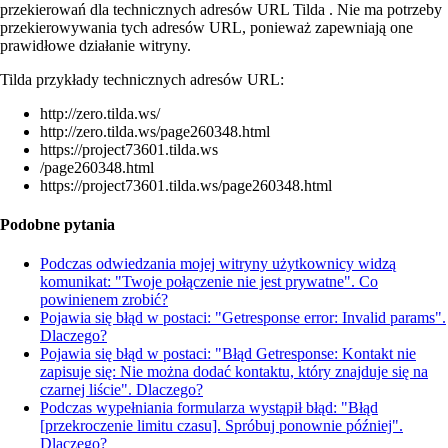
przekierowań dla technicznych adresów URL Tilda . Nie ma potrzeby
przekierowywania tych adresów URL, ponieważ zapewniają one
prawidłowe działanie witryny.
Tilda przykłady technicznych adresów URL:
http://zero.tilda.ws/
http://zero.tilda.ws/page260348.html
https://project73601.tilda.ws
/page260348.html
https://project73601.tilda.ws/page260348.html
Podobne pytania
Podczas odwiedzania mojej witryny użytkownicy widzą
komunikat: "Twoje połączenie nie jest prywatne". Co
powinienem zrobić?
Pojawia się błąd w postaci: "Getresponse error: Invalid params".
Dlaczego?
Pojawia się błąd w postaci: "Błąd Getresponse: Kontakt nie
zapisuje się: Nie można dodać kontaktu, który znajduje się na
czarnej liście". Dlaczego?
Podczas wypełniania formularza wystąpił błąd: "Błąd
[przekroczenie limitu czasu]. Spróbuj ponownie później".
Dlaczego?