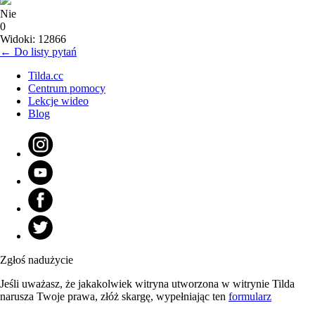
Nie
0
Widoki: 12866
← Do listy pytań
Tilda.cc
Centrum pomocy
Lekcje wideo
Blog
Zgłoś nadużycie
Jeśli uważasz, że jakakolwiek witryna utworzona w witrynie Tilda
narusza Twoje prawa, złóż skargę, wypełniając ten
formularz