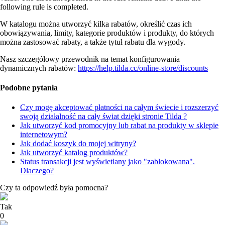
following rule is completed.
W katalogu można utworzyć kilka rabatów, określić czas ich
obowiązywania, limity, kategorie produktów i produkty, do których
można zastosować rabaty, a także tytuł rabatu dla wygody.
Nasz szczegółowy przewodnik na temat konfigurowania
dynamicznych rabatów:
https://help.tilda.cc/online-store/discounts
Podobne pytania
Czy mogę akceptować płatności na całym świecie i rozszerzyć
swoją działalność na cały świat dzięki stronie Tilda ?
Jak utworzyć kod promocyjny lub rabat na produkty w sklepie
internetowym?
Jak dodać koszyk do mojej witryny?
Jak utworzyć katalog produktów?
Status transakcji jest wyświetlany jako "zablokowana".
Dlaczego?
Czy ta odpowiedź była pomocna?
Tak
0