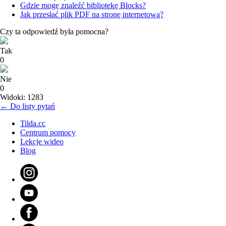
Gdzie mogę znaleźć bibliotekę Blocks?
Jak przesłać plik PDF na stronę internetową?
Czy ta odpowiedź była pomocna?
Tak
0
Nie
0
Widoki: 1283
← Do listy pytań
Tilda.cc
Centrum pomocy
Lekcje wideo
Blog