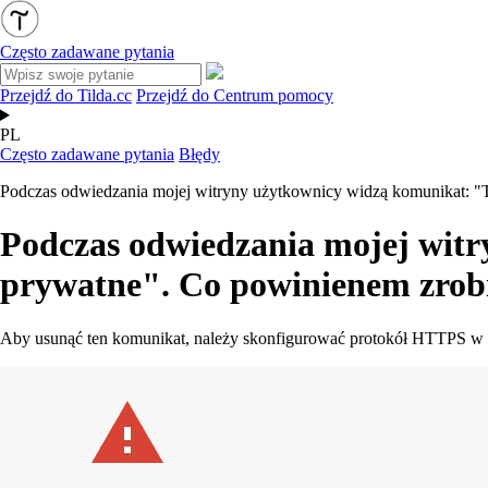
Często zadawane pytania
Przejdź do Tilda.cc
Przejdź do Centrum pomocy
PL
Często zadawane pytania
Błędy
Podczas odwiedzania mojej witryny użytkownicy widzą komunikat: "T
Podczas odwiedzania mojej witr
prywatne". Co powinienem zrob
Aby usunąć ten komunikat, należy skonfigurować protokół HTTPS w 