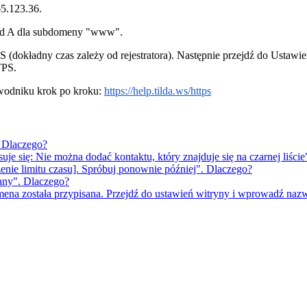
5.123.36.
kord A dla subdomeny "www".
S (dokładny czas zależy od rejestratora). Następnie przejdź do Ust
TPS.
wodniku krok po kroku:
https://help.tilda.ws/https
. Dlaczego?
uje się: Nie można dodać kontaktu, który znajduje się na czarnej liści
enie limitu czasu]. Spróbuj ponownie później". Dlaczego?
dany". Dlaczego?
omena została przypisana. Przejdź do ustawień witryny i wprowadź n