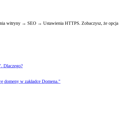
awienia witryny → SEO → Ustawienia HTTPS. Zobaczysz, że opcja
e". Dlaczego?
azwę domeny w zakładce Domena."