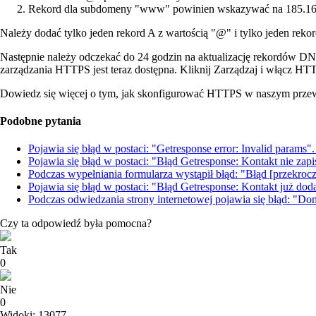
Rekord dla subdomeny "www" powinien wskazywać na 185.16
Należy dodać tylko jeden rekord A z wartością "@" i tylko jeden re
Następnie należy odczekać do 24 godzin na aktualizację rekordów DN
zarządzania HTTPS jest teraz dostępna. Kliknij Zarządzaj i włącz HT
Dowiedz się więcej o tym, jak skonfigurować HTTPS w naszym prze
Podobne pytania
Pojawia się błąd w postaci: "Getresponse error: Invalid params"
Pojawia się błąd w postaci: "Błąd Getresponse: Kontakt nie zapis
Podczas wypełniania formularza wystąpił błąd: "Błąd [przekrocz
Pojawia się błąd w postaci: "Błąd Getresponse: Kontakt już do
Podczas odwiedzania strony internetowej pojawia się błąd: "D
Czy ta odpowiedź była pomocna?
Tak
0
Nie
0
Widoki: 13077