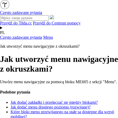
Często zadawane pytania
Przejdź do Tilda.cc
Przejdź do Centrum pomocy
PL
Często zadawane pytania
Menu
Jak utworzyć menu nawigacyjne z okruszkami?
Jak utworzyć menu nawigacyjne
z okruszkami?
Utwórz menu nawigacyjne za pomocą bloku ME605 z sekcji "Menu".
Podobne pytania
Jak dodać zakładki i przełączać się między blokami?
Jak dodać menu drugiego poziomu (rozwijane)?
Które bloki menu przewijanego na stałe są dostępne dla wersji
mobilnej?