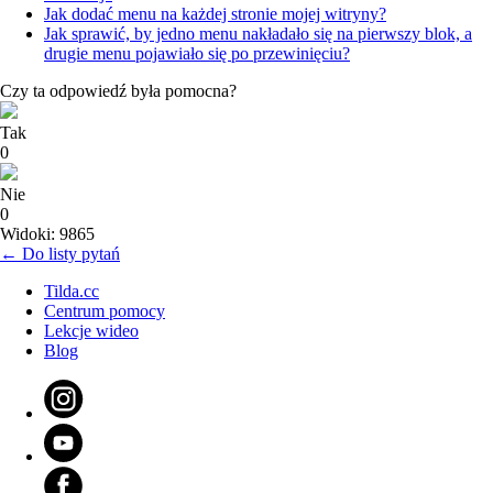
Jak dodać menu na każdej stronie mojej witryny?
Jak sprawić, by jedno menu nakładało się na pierwszy blok, a
drugie menu pojawiało się po przewinięciu?
Czy ta odpowiedź była pomocna?
Tak
0
Nie
0
Widoki: 9865
← Do listy pytań
Tilda.cc
Centrum pomocy
Lekcje wideo
Blog