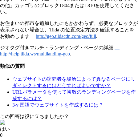
の他」カテゴリのブロックT804またはT810を使用してくださ
い。
お住まいの都市を追加したにもかかわらず、必要なブロックが
表示されない場合は、Tilda の位置決定方法を確認することを
お勧めします：
http://geo.tildacdn.com/geo/full
.
ジオタグ付き
マルチ・ランディング・ページの詳細
：
http://help.tilda.ws/multilanding-geo
.
類似の質問
ウェブサイトの訪問者を場所によって異なるページにリ
ダイレクトするにはどうすればよいですか？
URLパラメータを使って複数のランディングページを作
成するには？
3ヶ国語でウェブサイトを作成するには？
この回答は役に立ちましたか？
はい
0