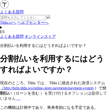
よくある質問
Tilda.ccへ
ヘルプセンターへ
ES
よくある質問
オンラインストア
分割払いを利用するにはどうすればよいですか？
分割払いを利用するにはどう
すればよいですか？
現在のところ、Tilda
では、
Tilda に統合された決済システム
（http://help.tilda.ws/online-store-payments/payment-system
）で
分
割払い
（ローンを含む
）を
受け付けるオプションは提供して
いません
。
この機能は計画中であり、将来有効になる予定である。