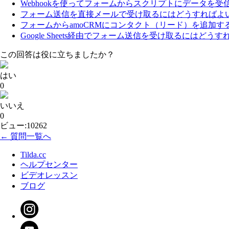
Webhookを使ってフォームからスクリプトにデータを受
フォーム送信を直接メールで受け取るにはどうすればよ
フォームからamoCRMにコンタクト（リード）を追加す
Google Sheets経由でフォーム送信を受け取るにはどう
この回答は役に立ちましたか？
はい
0
いいえ
0
ビュー:10262
← 質問一覧へ
Tilda.cc
ヘルプセンター
ビデオレッスン
ブログ