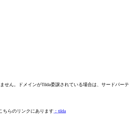
きません。ドメインがTilda委譲されている場合は、サードパ
、こちらのリンクにあります
：tilda