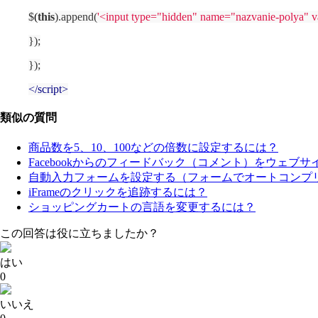
$
(
this
).append(
'<input type="hidden" name="nazvanie-polya" v
});
});
</
script
>
類似の質問
商品数を5、10、100などの倍数に設定するには？
Facebookからのフィードバック（コメント）をウェブ
自動入力フォームを設定する（フォームでオートコンプ
iFrameのクリックを追跡するには？
ショッピングカートの言語を変更するには？
この回答は役に立ちましたか？
はい
0
いいえ