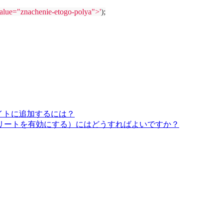
alue="znachenie-etogo-polya">'
);
サイトに追加するには？
リートを有効にする）にはどうすればよいですか？