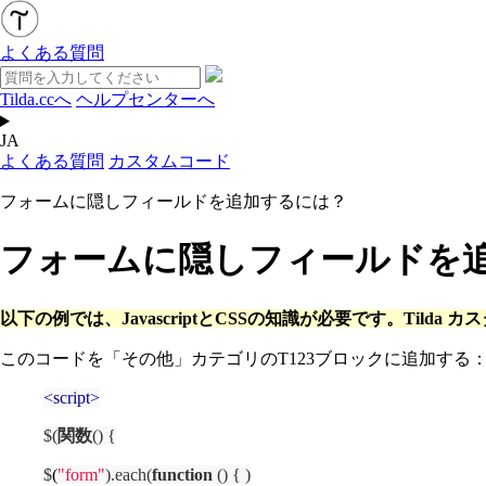
よくある質問
Tilda.ccへ
ヘルプセンターへ
JA
よくある質問
カスタムコード
フォームに隠しフィールドを追加するには？
フォームに隠しフィールドを
以下の例では、JavascriptとCSSの知識が必要です。Ti
このコードを「その他」カテゴリのT123ブロックに追加する
<
script
>
$(
関数
()
{
$
(
"form"
).each(
function
()
{
)