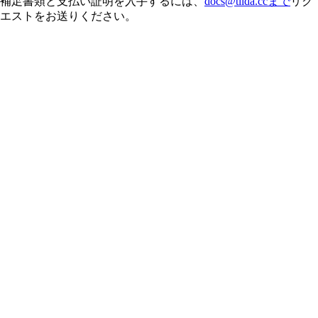
補足書類と支払い証明を入手するには、
docs@tilda.ccまで
リク
エストをお送りください。