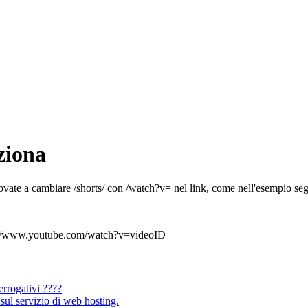
ziona
ovate a cambiare /shorts/ con /watch?v= nel link, come nell'esempio se
s://www.youtube.com/watch?v=videoID
errogativi ????
sul servizio di web hosting.