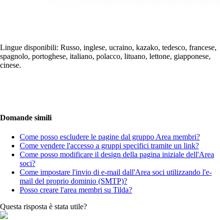
Lingue disponibili: Russo, inglese, ucraino, kazako, tedesco, francese,
spagnolo, portoghese, italiano, polacco, lituano, lettone, giapponese,
cinese.
Domande simili
Come posso escludere le pagine dal gruppo Area membri?
Come vendere l'accesso a gruppi specifici tramite un link?
Come posso modificare il design della pagina iniziale dell'Area
soci?
Come impostare l'invio di e-mail dall'Area soci utilizzando l'e-
mail del proprio dominio (SMTP)?
Posso creare l'area membri su Tilda?
Questa risposta è stata utile?