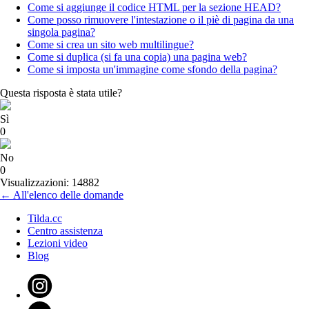
Come si aggiunge il codice HTML per la sezione HEAD?
Come posso rimuovere l'intestazione o il piè di pagina da una
singola pagina?
Come si crea un sito web multilingue?
Come si duplica (si fa una copia) una pagina web?
Come si imposta un'immagine come sfondo della pagina?
Questa risposta è stata utile?
Sì
0
No
0
Visualizzazioni: 14882
← All'elenco delle domande
Tilda.cc
Centro assistenza
Lezioni video
Blog