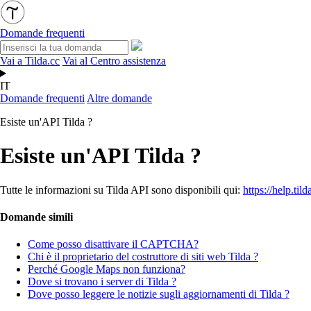
Domande frequenti
Vai a Tilda.cc
Vai al Centro assistenza
IT
Domande frequenti
Altre domande
Esiste un'API Tilda ?
Esiste un'API Tilda ?
Tutte le informazioni su Tilda API sono disponibili qui:
https://help.til
Domande simili
Come posso disattivare il CAPTCHA?
Chi è il proprietario del costruttore di siti web Tilda ?
Perché Google Maps non funziona?
Dove si trovano i server di Tilda ?
Dove posso leggere le notizie sugli aggiornamenti di Tilda ?