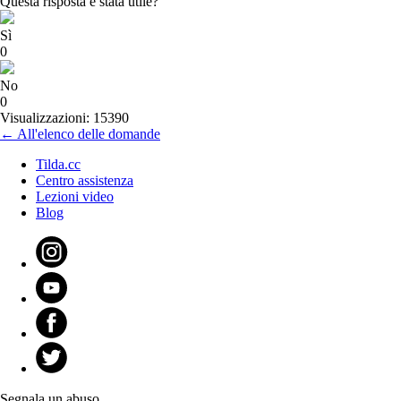
Questa risposta è stata utile?
Sì
0
No
0
Visualizzazioni: 15390
← All'elenco delle domande
Tilda.cc
Centro assistenza
Lezioni video
Blog
Segnala un abuso