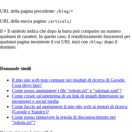
URL della pagina precedente:
/blog/*
URL della nuova pagina:
/articoli/
Il
Il simbolo indica che dopo la barra può comparire un numero
*
qualsiasi di caratteri. In questo caso, il reindirizzamento funzionerà per
qualsiasi pagina inesistente il cui URL inizi con
dopo il
/blog/
dominio.
Domande simili
Il mio sito web non compare nei risultati di ricerca di Google.
Cosa devo fare?
Come posso aggiungere i file "robots.txt" e "sitemap.xml"?
Come creare un'anteprima di un link di grandi dimensioni su
messenger e social media
Come faccio ad aggiungere il mio sito web ai motori di ricerca
(Google e Yandex)?
Come posso rimuovere la regola di disconoscimento per
"robots.txt"?