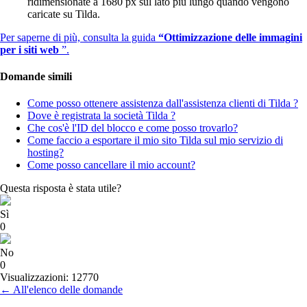
ridimensionate a 1680 px sul lato più lungo quando vengono
caricate su Tilda.
Per saperne di più, consulta la guida
“Ottimizzazione delle immagini
per i siti web
”.
Domande simili
Come posso ottenere assistenza dall'assistenza clienti di Tilda ?
Dove è registrata la società Tilda ?
Che cos'è l'ID del blocco e come posso trovarlo?
Come faccio a esportare il mio sito Tilda sul mio servizio di
hosting?
Come posso cancellare il mio account?
Questa risposta è stata utile?
Sì
0
No
0
Visualizzazioni: 12770
← All'elenco delle domande