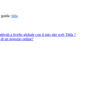
a guida:
tilda
tività a livello globale con il mio sito web Tilda ?
 di un negozio online?