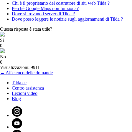
Chi è il proprietario del costruttore di siti web Tilda ?
Perché Google Maps non funziona?
Dove si trovano i server di Tilda ?
Dove posso leggere le notizie sugli aggiornamenti di Tilda ?
Questa risposta è stata utile?
Sì
0
No
0
Visualizzazioni: 9911
← All'elenco delle domande
Tilda.cc
Centro assistenza
Lezioni video
Blog