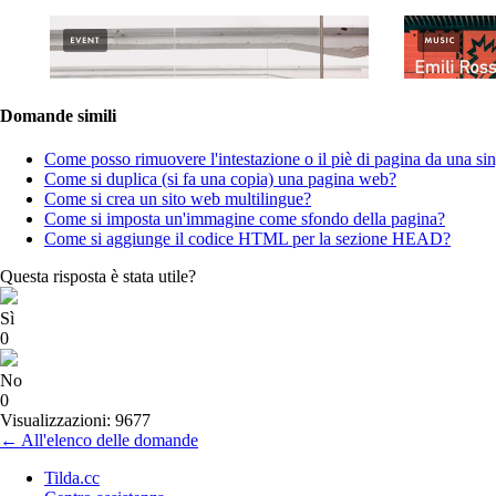
Domande simili
Come posso rimuovere l'intestazione o il piè di pagina da una si
Come si duplica (si fa una copia) una pagina web?
Come si crea un sito web multilingue?
Come si imposta un'immagine come sfondo della pagina?
Come si aggiunge il codice HTML per la sezione HEAD?
Questa risposta è stata utile?
Sì
0
No
0
Visualizzazioni: 9677
← All'elenco delle domande
Tilda.cc