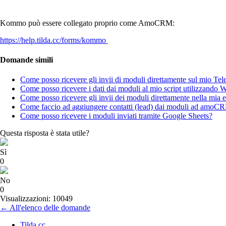
Kommo può essere collegato proprio come AmoCRM:
https://help.tilda.cc/forms/kommo
Domande simili
Come posso ricevere gli invii di moduli direttamente sul mio Te
Come posso ricevere i dati dai moduli al mio script utilizzando
Come posso ricevere gli invii dei moduli direttamente nella mia 
Come faccio ad aggiungere contatti (lead) dai moduli ad amoC
Come posso ricevere i moduli inviati tramite Google Sheets?
Questa risposta è stata utile?
Sì
0
No
0
Visualizzazioni: 10049
← All'elenco delle domande
Tilda.cc