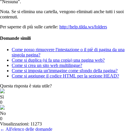
"Nessuna".
Nota. Se si elimina una cartella, vengono eliminati anche tutti i suoi
contenuti.
Per saperne di più sulle cartelle:
http://help.tilda.ws/folders
Domande simili
Come posso rimuovere l'intestazione o il piè di pagina da una
singola pagina?
Come si duplica (si fa una copia) una pagina web?
Come si crea un sito web multilingue?
Come si imposta un'immagine come sfondo della pagina?
Come si aggiunge il codice HTML per la sezione HEAD?
Questa risposta è stata utile?
Sì
0
No
0
Visualizzazioni: 11273
← All'elenco delle domande