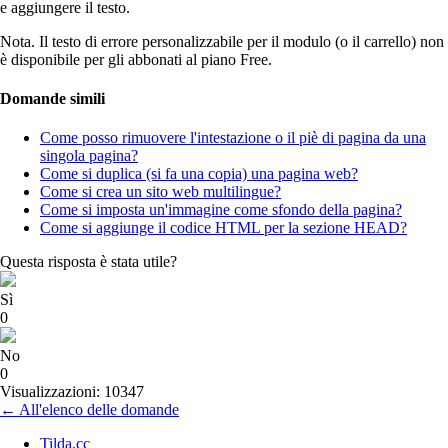
e aggiungere il testo.
Nota. Il testo di errore personalizzabile per il modulo (o il carrello) non
è disponibile per gli abbonati al piano Free.
Domande simili
Come posso rimuovere l'intestazione o il piè di pagina da una
singola pagina?
Come si duplica (si fa una copia) una pagina web?
Come si crea un sito web multilingue?
Come si imposta un'immagine come sfondo della pagina?
Come si aggiunge il codice HTML per la sezione HEAD?
Questa risposta è stata utile?
Sì
0
No
0
Visualizzazioni: 10347
← All'elenco delle domande
Tilda.cc