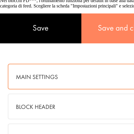
Nei blocchi FD***, l'ordinamento funziona per default in base alla data:
categoria di feed. Scegliere la scheda "Impostazioni principali" e selezi