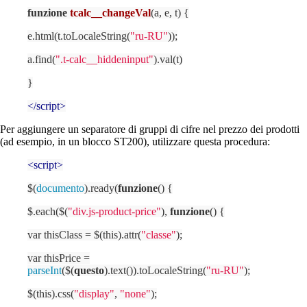
funzione
tcalc__changeVal
(
a, e, t
)
{
e.html(t.toLocaleString(
"ru-RU"
));
a.find(
".t-calc__hiddeninput"
).val(t)
}
</
script
>
Per aggiungere un separatore di gruppi di cifre nel prezzo dei prodotti
(ad esempio, in un blocco ST200), utilizzare questa procedura:
<
script
>
$(
documento
).ready(
funzione
()
{
$.each($(
"div.js-product-price"
),
funzione
()
{
var thisClass = $(this).attr(
"classe"
);
var thisPrice =
parseInt
($(
questo
).text()).toLocaleString(
"ru-RU"
);
$(this).css(
"display"
,
"none"
);