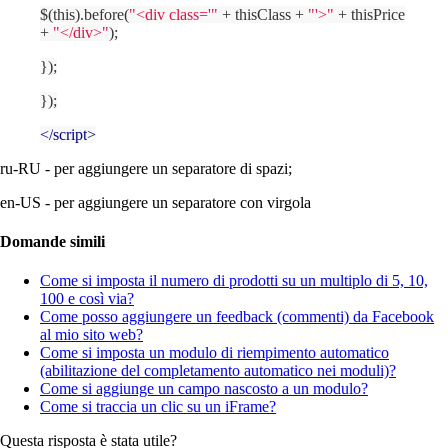
$(this).before(
"<div class='"
+ thisClass +
"'>"
+ thisPrice
+
"</div>"
);
});
});
</
script
>
ru-RU - per aggiungere un separatore di spazi;
en-US - per aggiungere un separatore con virgola
Domande simili
Come si imposta il numero di prodotti su un multiplo di 5, 10,
100 e così via?
Come posso aggiungere un feedback (commenti) da Facebook
al mio sito web?
Come si imposta un modulo di riempimento automatico
(abilitazione del completamento automatico nei moduli)?
Come si aggiunge un campo nascosto a un modulo?
Come si traccia un clic su un iFrame?
Questa risposta è stata utile?