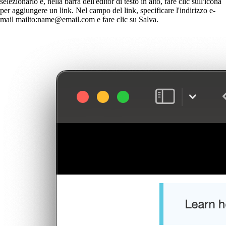
selezionarlo e, nella barra dell'editor di testo in alto, fare clic sull'icona
per aggiungere un link. Nel campo del link, specificare l'indirizzo e-
mail mailto:name@email.com e fare clic su Salva.