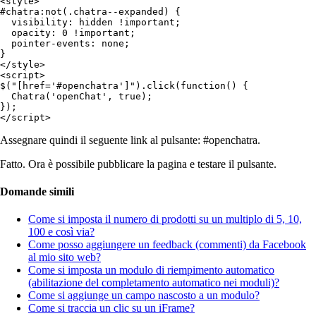
<
style
>
#chatra:not(.chatra--expanded) {

visibility
: hidden 
!important
;

opacity
: 
0
!important
;

pointer-events
: none;

</
style
>
<
script
>
$(
"[href='#openchatra']"
).click(
function
() 
{

  Chatra(
'openChat'
, 
true
);

});

Assegnare quindi il seguente link al pulsante: #openchatra.
Fatto. Ora è possibile pubblicare la pagina e testare il pulsante.
Domande simili
Come si imposta il numero di prodotti su un multiplo di 5, 10,
100 e così via?
Come posso aggiungere un feedback (commenti) da Facebook
al mio sito web?
Come si imposta un modulo di riempimento automatico
(abilitazione del completamento automatico nei moduli)?
Come si aggiunge un campo nascosto a un modulo?
Come si traccia un clic su un iFrame?