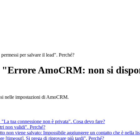
permessi per salvare il lead". Perché?
: "Errore AmoCRM: non si dispone
messi nelle impostazioni di AmoCRM.
: "La tua connessione non è privata". Cosa devo fare?
tri non validi". Perché?
tto non viene salvato: Impossibile aggiungere un contatto che è nella li
e [timeout]. Si prega di riprovare più tardi". Perché?