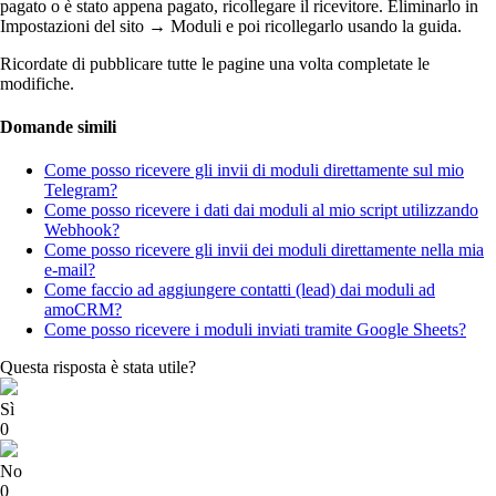
pagato o è stato appena pagato, ricollegare il ricevitore. Eliminarlo in
Impostazioni del sito → Moduli e poi ricollegarlo usando la guida.
Ricordate di pubblicare tutte le pagine una volta completate le
modifiche.
Domande simili
Come posso ricevere gli invii di moduli direttamente sul mio
Telegram?
Come posso ricevere i dati dai moduli al mio script utilizzando
Webhook?
Come posso ricevere gli invii dei moduli direttamente nella mia
e-mail?
Come faccio ad aggiungere contatti (lead) dai moduli ad
amoCRM?
Come posso ricevere i moduli inviati tramite Google Sheets?
Questa risposta è stata utile?
Sì
0
No
0