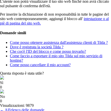
L'utente non potrà visualizzare il tuo sito web finché non avrà cliccato
sul pulsante di conferma dell'età.
Per inserire la dichiarazione di non responsabilità in tutte le pagine del
sito web contemporaneamente, aggiungi il blocco all'
intestazione o al
piè di pagina del sito web.
Domande simili
Come posso ottenere assistenza dall'assistenza clienti di Tilda ?
Dove è registrata la società Tilda ?
Che cos'è l'ID del blocco e come posso trovarlo?
Come faccio a esportare il mio sito Tilda sul mio servizio di
hosting?
Come posso cancellare il mio account?
Questa risposta è stata utile?
Sì
0
No
0
Visualizzazioni: 9879
← All'elenco delle domande