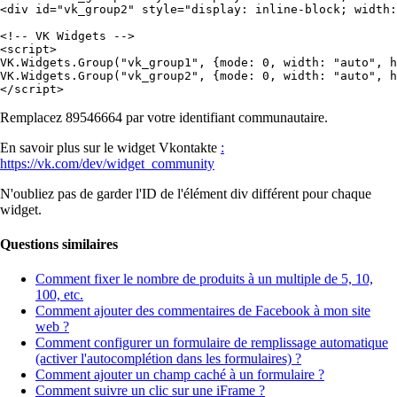
<
div
id
=
"vk_group2"
style
=
"display: inline-block; width:
<!-- VK Widgets -->
<
script
>
VK.Widgets.Group(
"vk_group1"
, {
mode
: 
0
, 
width
: 
"auto"
, 
h
VK.Widgets.Group(
"vk_group2"
, {
mode
: 
0
, 
width
: 
"auto"
, 
h
</
script
>
Remplacez 89546664 par votre identifiant communautaire.
En savoir plus sur le widget Vkontakte
:
https://vk.com/dev/widget_community
N'oubliez pas de garder l'ID de l'élément div différent pour chaque
widget.
Questions similaires
Comment fixer le nombre de produits à un multiple de 5, 10,
100, etc.
Comment ajouter des commentaires de Facebook à mon site
web ?
Comment configurer un formulaire de remplissage automatique
(activer l'autocomplétion dans les formulaires) ?
Comment ajouter un champ caché à un formulaire ?
Comment suivre un clic sur une iFrame ?