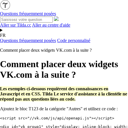
Questions fréquemment posées
Aller sur Tilda.cc
Aller au centre d'aide
FR
Questions fréquemment posées
Code personnalisé
Comment placer deux widgets VK.com à la suite ?
Comment placer deux widgets
VK.com à la suite ?
Les exemples ci-dessous requièrent des connaissances en
Javascript et en CSS. Tilda Le service d'assistance à la clientèle ne
répond pas aux questions liées au code.
Ajoutez le bloc T123 de la catégorie "Autres" et utilisez ce code :
<
script
src
=
"//vk.com/js/api/openapi.js"
></
script
>
<
div
id
=
"vk_group1"
style
=
"display: inline-block; width: