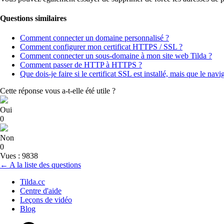
Questions similaires
Comment connecter un domaine personnalisé ?
Comment configurer mon certificat HTTPS / SSL ?
Comment connecter un sous-domaine à mon site web Tilda ?
Comment passer de HTTP à HTTPS ?
Que dois-je faire si le certificat SSL est installé, mais que le nav
Cette réponse vous a-t-elle été utile ?
Oui
0
Non
0
Vues : 9838
← A la liste des questions
Tilda.cc
Centre d'aide
Leçons de vidéo
Blog