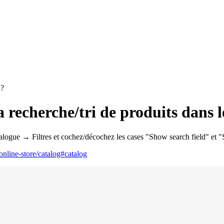
 ?
 recherche/tri de produits dans l
talogue → Filtres et cochez/décochez les cases "Show search field" et "
c/online-store/catalog#catalog