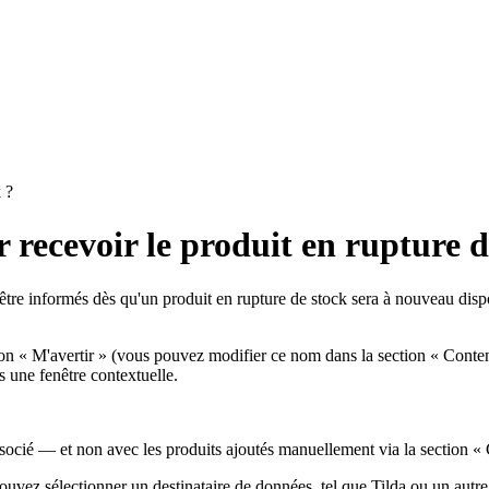
 ?
recevoir le produit en rupture d
ur être informés dès qu'un produit en rupture de stock sera à nouveau dis
 « M'avertir » (vous pouvez modifier ce nom dans la section « Contenu 
s une fenêtre contextuelle.
ocié — et non avec les produits ajoutés manuellement via la section «
uvez sélectionner un destinataire de données, tel que Tilda ou un autre