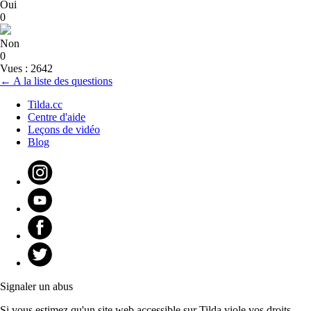
Oui
0
Non
0
Vues : 2642
← A la liste des questions
Tilda.cc
Centre d'aide
Leçons de vidéo
Blog
Signaler un abus
Si vous estimez qu'un site web accessible sur Tilda viole vos droits,