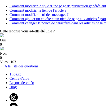
Comment modifier le style d'une page de publication générée a
Comment modifier le lien de l'article ?
Comment modifier le tri des messages ?
Comment ajouter un en-tête et un pied de page aux articles à part
Comment changer la police de caractères dans les articles de la 
Cette réponse vous a-t-elle été utile ?
Oui
0
Non
0
Vues : 103
← A la liste des questions
Tilda.cc
Centre d'aide
Leçons de vidéo
Blog