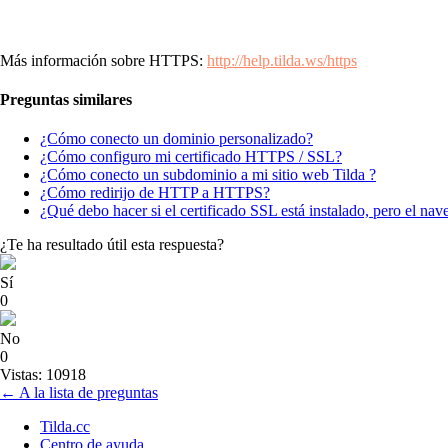
Más información sobre HTTPS:
http://help.tilda.ws/https
Preguntas similares
¿Cómo conecto un dominio personalizado?
¿Cómo configuro mi certificado HTTPS / SSL?
¿Cómo conecto un subdominio a mi sitio web Tilda ?
¿Cómo redirijo de HTTP a HTTPS?
¿Qué debo hacer si el certificado SSL está instalado, pero el na
¿Te ha resultado útil esta respuesta?
Sí
0
No
0
Vistas: 10918
← A la lista de preguntas
Tilda.cc
Centro de ayuda