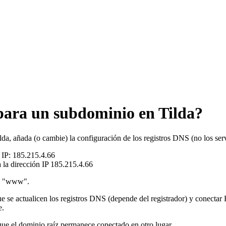
ara un subdominio en Tilda?
, añada (o cambie) la configuración de los registros DNS (no los servi
n IP: 185.215.4.66
 la dirección IP 185.215.4.66
ra "www".
 que se actualicen los registros DNS (depende del registrador) y con
e.
que el dominio raíz permanece conectado en otro lugar.