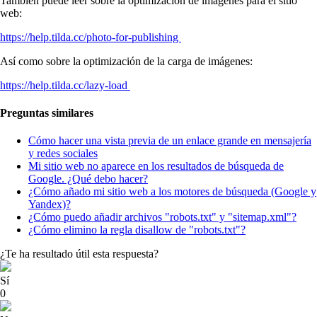
También puede leer sobre la optimización de imágenes para el sitio
web:
https://help.tilda.cc/photo-for-publishing
Así como sobre la optimización de la carga de imágenes:
https://help.tilda.cc/lazy-load
Preguntas similares
Cómo hacer una vista previa de un enlace grande en mensajería
y redes sociales
Mi sitio web no aparece en los resultados de búsqueda de
Google. ¿Qué debo hacer?
¿Cómo añado mi sitio web a los motores de búsqueda (Google y
Yandex)?
¿Cómo puedo añadir archivos "robots.txt" y "sitemap.xml"?
¿Cómo elimino la regla disallow de "robots.txt"?
¿Te ha resultado útil esta respuesta?
Sí
0