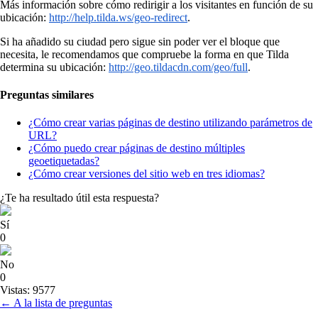
Más información sobre cómo redirigir a los visitantes en función de su
ubicación:
http://help.tilda.ws/geo-redirect
.
Si ha añadido su ciudad pero sigue sin poder ver el bloque que
necesita, le recomendamos que compruebe la forma en que Tilda
determina su ubicación:
http://geo.tildacdn.com/geo/full
.
Preguntas similares
¿Cómo crear varias páginas de destino utilizando parámetros de
URL?
¿Cómo puedo crear páginas de destino múltiples
geoetiquetadas?
¿Cómo crear versiones del sitio web en tres idiomas?
¿Te ha resultado útil esta respuesta?
Sí
0
No
0
Vistas: 9577
← A la lista de preguntas